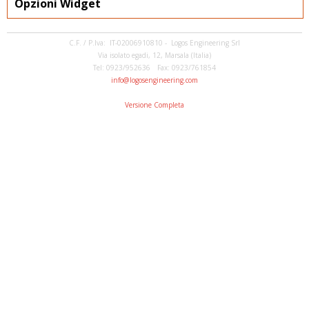
Opzioni Widget
C.F. / P.Iva: IT-02006910810 - Logos Engineering Srl
Via isolato egadi, 12, Marsala (Italia)
Tel: 0923/952636 Fax: 0923/761854
info@logosengineering.com
Versione Completa